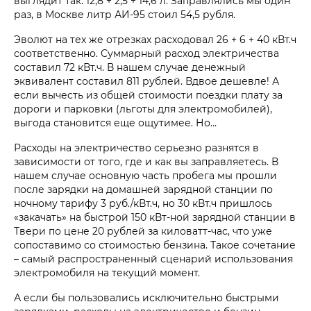
выглядит так: 12,8 + 2,5 + 14,6 л. Заправлялись мы один
раз, в Москве литр АИ-95 стоил 54,5 рубля.
Эволют на тех же отрезках расходовал 26 + 6 + 40 кВт.ч
соответственно. Суммарный расход электричества
составил 72 кВт.ч. В нашем случае денежный
эквивалент составил 811 рублей. Вдвое дешевле! А
если вычесть из общей стоимости поездки плату за
дороги и парковки (льготы для электромобилей),
выгода становится еще ощутимее. Но…
Расходы на электричество серьезно разнятся в
зависимости от того, где и как вы заправляетесь. В
нашем случае основную часть пробега мы прошли
после зарядки на домашней зарядной станции по
ночному тарифу 3 руб./кВт.ч, но 30 кВт.ч пришлось
«закачать» на быстрой 150 кВт-ной зарядной станции в
Твери по цене 20 рублей за киловатт-час, что уже
сопоставимо со стоимостью бензина. Такое сочетание
– самый распространенный сценарий использования
электромобиля на текущий момент.
А если бы пользовались исключительно быстрыми