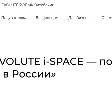
а
|
EVOLUTE РОЛЬФ Витебский
Покупателям
Владельцам
Для бизнеса
О ко
EVOLUTE i‑SPACE — 
 в России»