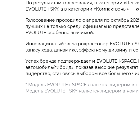
По результатам голосования, в категории «Лег
EVOLUTE i‑SKY, а в категории «Компактвэны» — 
Голосование проходило с апреля по октябрь 2025
лучших не только среди официально представле
EVOLUTE особенно значимой.
Инновационный электрокроссовер EVOLUTE i‑S
запасу хода, динамике, эффектному дизайну и с
Успех бренда подтверждает и EVOLUTE i‑SPACE
автомобиль/гибрид», показав высокие результа
лидерство, становясь выбором все большего чи
* Модель EVOLUTE i‑SPACE является лидером в 
Модель EVOLUTE i‑SKY является лидером в номи