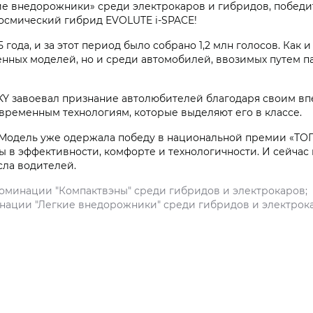
кие внедорожники» среди электрокаров и гибридов, побе
космический гибрид EVOLUTE i‑SPACE!
 года, и за этот период было собрано 1,2 млн голосов. Как
нных моделей, но и среди автомобилей, ввозимых путем па
KY завоевал признание автолюбителей благодаря своим в
овременным технологиям, которые выделяют его в классе.
. Модель уже одержала победу в национальной премии «ТО
ты в эффективности, комфорте и технологичности. И сейча
сла водителей.
номинации "Компактвэны" среди гибридов и электрокаров;
нации "Легкие внедорожники" среди гибридов и электрок