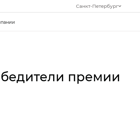
Санкт-Петербург
мпании
победители премии