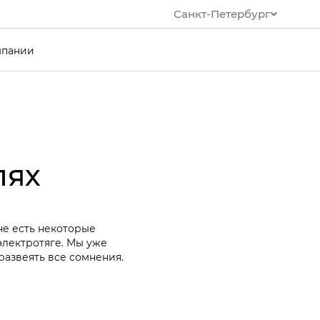
Санкт-Петербург
мпании
лях
не есть некоторые
лектротяге. Мы уже
развеять все сомнения.