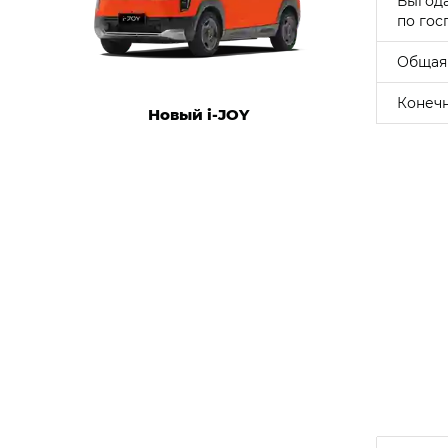
Выгод
по гос
Общая
Конечн
Новый i‑JOY