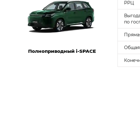
РРЦ
Выгод
по гос
Пряма
Общая
Полноприводный i‑SPACE
Конечн