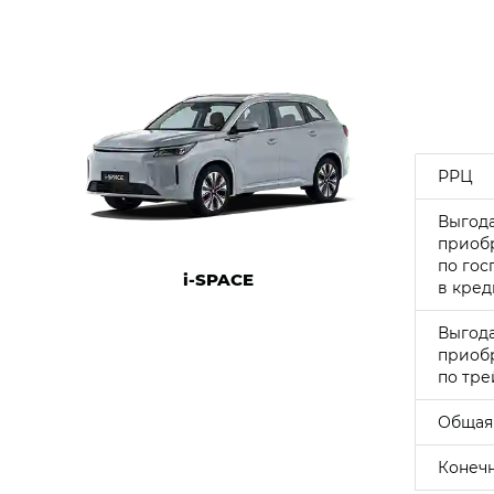
РРЦ
Выгод
приоб
по го
i‑SPACE
в кред
Выгод
приоб
по
тре
Общая
Конечн