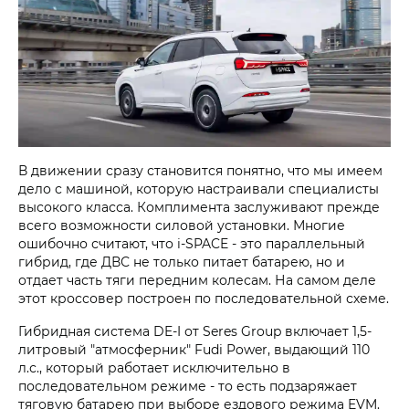
В движении сразу становится понятно, что мы имеем
дело с машиной, которую настраивали специалисты
высокого класса. Комплимента заслуживают прежде
всего возможности силовой установки. Многие
ошибочно считают, что i‑SPACE - это параллельный
гибрид, где ДВС не только питает батарею, но и
отдает часть тяги передним колесам. На самом деле
этот кроссовер построен по последовательной схеме.
Гибридная система DE-I от Seres Group включает 1,5-
литровый "атмосферник" Fudi Power, выдающий 110
л.с., который работает исключительно в
последовательном режиме - то есть подзаряжает
тяговую батарею при выборе ездового режима EVM.