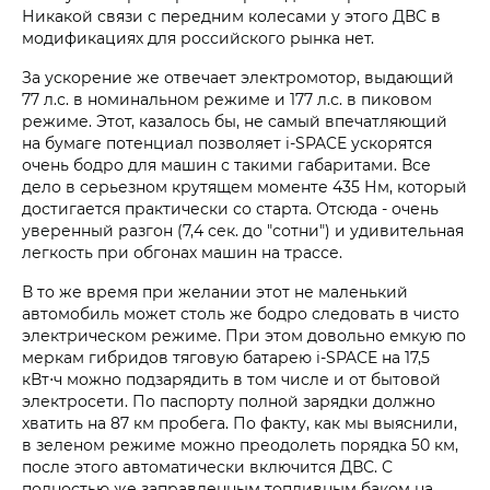
Никакой связи с передним колесами у этого ДВС в
модификациях для российского рынка нет.
За ускорение же отвечает электромотор, выдающий
77 л.с. в номинальном режиме и 177 л.с. в пиковом
режиме. Этот, казалось бы, не самый впечатляющий
на бумаге потенциал позволяет i‑SPACE ускорятся
очень бодро для машин с такими габаритами. Все
дело в серьезном крутящем моменте 435 Нм, который
достигается практически со старта. Отсюда - очень
уверенный разгон (7,4 сек. до "сотни") и удивительная
легкость при обгонах машин на трассе.
В то же время при желании этот не маленький
автомобиль может столь же бодро следовать в чисто
электрическом режиме. При этом довольно емкую по
меркам гибридов тяговую батарею i‑SPACE на 17,5
кВт⋅ч можно подзарядить в том числе и от бытовой
электросети. По паспорту полной зарядки должно
хватить на 87 км пробега. По факту, как мы выяснили,
в зеленом режиме можно преодолеть порядка 50 км,
после этого автоматически включится ДВС. С
полностью же заправленным топливным баком на