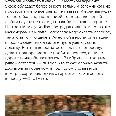
установки заднего дивана. В 7‑местном варианте
Skoda обладает более вместительным багажником, но
просторным его все равно не назвать. И если вы куда-
то едете большой компанией, то места для вещей в
любом случае не хватит, понадобится бокс на крыше.
Но третий ряд у Kodiaq пострадал сильно. А вот за что
инженерам из Млада-Болеслава надо сказать спасибо,
так это за то, что даже в 7‑местной версии они нашли
способ разместить в салоне пусть узенькую, но
докатку. Вот только остается открытым вопрос, куда
девать полноразмерное пробитое колесо, если по
дороге понадобилась замена. В гибриде за третьим
рядом остается 187 литров, что также сложно назвать
достаточным объемом, а под полом скрывается
компрессор и баллончик с герметиком. Запасного
колеса у EVOLUTE нет.