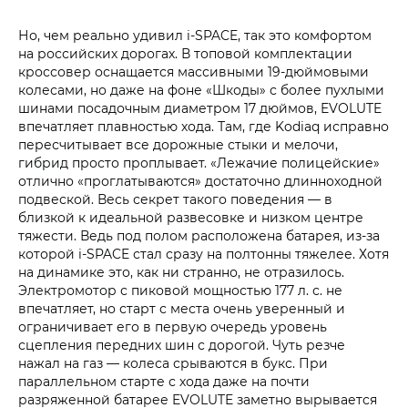
Но, чем реально удивил i‑SPACE, так это комфортом
на российских дорогах. В топовой комплектации
кроссовер оснащается массивными 19‑дюймовыми
колесами, но даже на фоне «Шкоды» с более пухлыми
шинами посадочным диаметром 17 дюймов, EVOLUTE
впечатляет плавностью хода. Там, где Kodiaq исправно
пересчитывает все дорожные стыки и мелочи,
гибрид просто проплывает. «Лежачие полицейские»
отлично «проглатываются» достаточно длинноходной
подвеской. Весь секрет такого поведения — в
близкой к идеальной развесовке и низком центре
тяжести. Ведь под полом расположена батарея, из-за
которой i‑SPACE стал сразу на полтонны тяжелее. Хотя
на динамике это, как ни странно, не отразилось.
Электромотор с пиковой мощностью 177 л. с. не
впечатляет, но старт с места очень уверенный и
ограничивает его в первую очередь уровень
сцепления передних шин с дорогой. Чуть резче
нажал на газ — колеса срываются в букс. При
параллельном старте с хода даже на почти
разряженной батарее EVOLUTE заметно вырывается