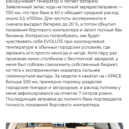
раскручивает генератор и питает батарею.
Заявленный запас хода на полной зарядке/заправке —
1150 км, что при баке в 60 л обещает средний расход
около 5,5 л/100км. Для чистоты эксперимента я
сначала высадил батарею до 20 %, а потом обнулил
показания бортового компьютера и залил полный бак
бензина. Интересно попробовать, как будет
чувствовать себя EVOLUTE при околонулевой
температуре в обычных городских условиях, где
заряжать его просто некогда и негде. Хотя пару раз
проезжая мимо столбиков с бесплатной зарядкой, у
меня был соблазн сэкономить собственный бюджет,
но тяга к экспериментам оказалась сильнее
сиюминутной выгоды. За неделю я накатал на i‑SPACE
больше 500 км, примерно поровну разделяя
городские поездки и загородные, и расход топлива у
меня зафиксировался на отметке 7 литров ровно.
Последующая заправка до полного бака подтвердила
точность показаний бортового компьютера.