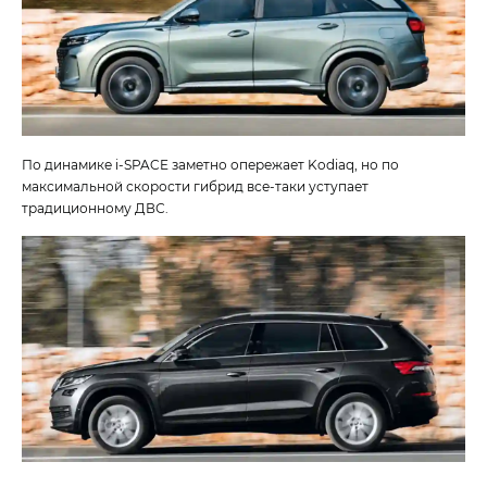
По динамике i‑SPACE заметно опережает Kodiaq, но по
максимальной скорости гибрид все-таки уступает
традиционному ДВС.