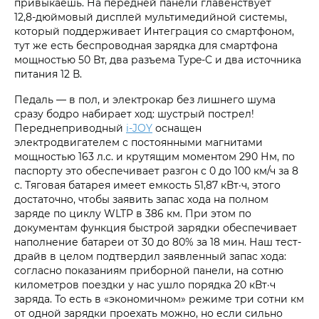
привыкаешь. На передней панели главенствует
12,8‑дюймовый дисплей мультимедийной системы,
который поддерживает Интеграция со смартфоном,
тут же есть беспроводная зарядка для смартфона
мощностью 50 Вт, два разъема Type-C и два источника
питания 12 В.
Педаль — в пол, и электрокар без лишнего шума
сразу бодро набирает ход: шустрый пострел!
Переднеприводный
i‑JOY
оснащен
электродвигателем с постоянными магнитами
мощностью 163 л.с. и крутящим моментом 290 Нм, по
паспорту это обеспечивает разгон с 0 до 100 км/ч за 8
с. Тяговая батарея имеет емкость 51,87 кВт·ч, этого
достаточно, чтобы заявить запас хода на полном
заряде по циклу WLTP в 386 км. При этом по
документам функция быстрой зарядки обеспечивает
наполнение батареи от 30 до 80% за 18 мин. Наш тест-
драйв в целом подтвердил заявленный запас хода:
согласно показаниям приборной панели, на сотню
километров поездки у нас ушло порядка 20 кВт·ч
заряда. То есть в «экономичном» режиме три сотни км
от одной зарядки проехать можно, но если сильно