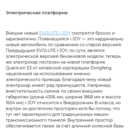
Электрическая платформа
Внешне новый
EVOLUTE i‑JOY
смотрится броско и
харизматично. Появившийся i‑JOY — это кардинально
новый автомобиль по сравнению со старой версией.
Предыдущий EVOLUTE i‑JOY, по сути, являлся
электрической версией бензиновой модели, теперь
же электрокар построен на новой платформе
Quantum S3 от китайской корпорации Dongfeng,
нацеленной на использование именно
электрического привода. Благодаря чему новый
электрокар имеет ряд преимуществ. Например,
вместительность салона: по своим внешним
габаритам (длина 4306 мм, ширина 1868 мм и высота
1654 мм) i‑JOY относится к Внедорожник B-класса, но
внутри он достаточно просторен хотя бы потому, что
тут нет характерного для традиционных машин
трансмиссионного тоннеля. Внутренний простор
обеспечивается также за счет длинной колесной базы