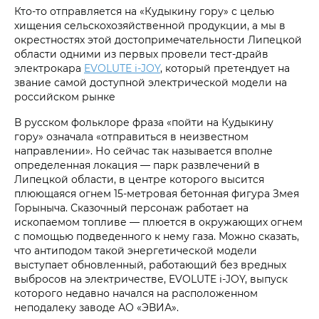
Кто-то отправляется на «Кудыкину гору» с целью
хищения сельскохозяйственной продукции, а мы в
окрестностях этой достопримечательности Липецкой
области одними из первых провели тест-драйв
электрокара
EVOLUTE i‑JOY
, который претендует на
звание самой доступной электрической модели на
российском рынке
В русском фольклоре фраза «пойти на Кудыкину
гору» означала «отправиться в неизвестном
направлении». Но сейчас так называется вполне
определенная локация — парк развлечений в
Липецкой области, в центре которого высится
плюющаяся огнем 15‑метровая бетонная фигура Змея
Горыныча. Сказочный персонаж работает на
ископаемом топливе — плюется в окружающих огнем
с помощью подведенного к нему газа. Можно сказать,
что антиподом такой энергетической модели
выступает обновленный, работающий без вредных
выбросов на электричестве, EVOLUTE i‑JOY, выпуск
которого недавно начался на расположенном
неподалеку заводе АО «ЭВИА».