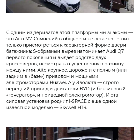
С одним из дериватов этой платформы мы знакомы —
это Aito M7. Сомнений в общности не остаётся, стоит
только присмотреться к характерной форме двери
багажника: S-образный вырез напоминает Audi Q7
первого поколения и выдаёт родство двух
кроссоверов, несмотря на существенную разницу
между ними. Aito крупнее, дороже и с полным (или
задним в «базе») приводом и мощными
электромоторами Huawei. А у Эволюта — строго
передний привод и двигатели BYD (и бензиновый
«генератор», и приводной электромотор). И эта
силовая установка роднит i‑SPACE с еще одной
известной моделью — Skywell HT-i.