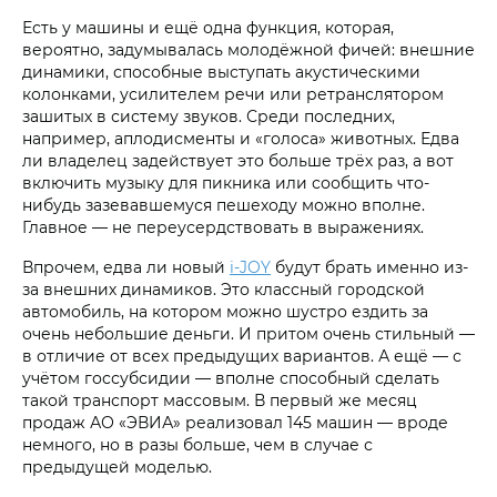
Есть у машины и ещё одна функция, которая,
вероятно, задумывалась молодёжной фичей: внешние
динамики, способные выступать акустическими
колонками, усилителем речи или ретранслятором
зашитых в систему звуков. Среди последних,
например, аплодисменты и «голоса» животных. Едва
ли владелец задействует это больше трёх раз, а вот
включить музыку для пикника или сообщить что-
нибудь зазевавшемуся пешеходу можно вполне.
Главное — не переусердствовать в выражениях.
Впрочем, едва ли новый
i‑JOY
будут брать именно из-
за внешних динамиков. Это классный городской
автомобиль, на котором можно шустро ездить за
очень небольшие деньги. И притом очень стильный —
в отличие от всех предыдущих вариантов. А ещё — с
учётом госсубсидии — вполне способный сделать
такой транспорт массовым. В первый же месяц
продаж АО «ЭВИА» реализовал 145 машин — вроде
немного, но в разы больше, чем в случае с
предыдущей моделью.