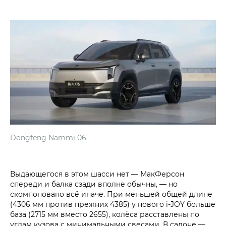
Dongfeng Nammi 06
Выдающегося в этом шасси нет — МакФерсон
спереди и балка сзади вполне обычны, — но
скомпоновано всё иначе. При меньшей общей длине
(4306 мм против прежних 4385) у нового i‑JOY больше
база (2715 мм вместо 2655), колёса расставлены по
углам кузова с минимальными свесами. В салоне —