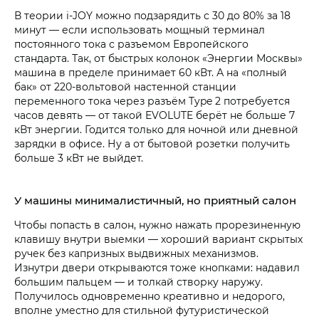
В теории i‑JOY можно подзарядить с 30 до 80% за 18
минут — если использовать мощный терминал
постоянного тока с разъемом Европейского
стандарта. Так, от быстрых колонок «Энергии Москвы»
машина в пределе принимает 60 кВт. А на «полный
бак» от 220-вольтовой настенной станции
переменного тока через разъём Type 2 потребуется
часов девять — от такой EVOLUTE берёт не больше 7
кВт энергии. Годится только для ночной или дневной
зарядки в офисе. Ну а от бытовой розетки получить
больше 3 кВт не выйдет.
У машины минималистичный, но приятный салон
Чтобы попасть в салон, нужно нажать прорезиненную
клавишу внутри выемки — хороший вариант скрытых
ручек без капризных выдвижных механизмов.
Изнутри двери открываются тоже кнопками: надавил
большим пальцем — и толкай створку наружу.
Получилось одновременно креативно и недорого,
вполне уместно для стильной футуристической