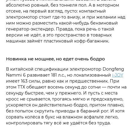
абсолютно ровный, без тоннеля пол. А в моторном
отсеке, на первый взгляд, пусто: компактный
электромотор стоит где-то внизу, и при желании над
ним можно разместить какой-нибудь бензиновый
генератор-экстендер. Правда, пока речь о такой
версии не идёт, а это пространство в товарных
машинах займёт пластиковый кофр-багажник.
Новинка не мощнее, но едет очень бодро
В китайской спецификации электромотор Dongfeng
Nammi 6 развивает 181 л.с., но локализованный
i‑JOY
имеет 163 силы, равно как и предшественник. При
этом ТТХ обещают восемь секунд до сотни — почти на
секунду быстрее, чем у прежнего. И пусть с места
кросс не срывается, трогаясь мягко и предсказуемо,
ускоряется он действительно бодро, притом плавно,
без попыток скрутить приводы в бараний рог. И хотя
сорвать колёса в букс на влажном асфальте легко,
контролировать тягу всё же удаётся без труда.