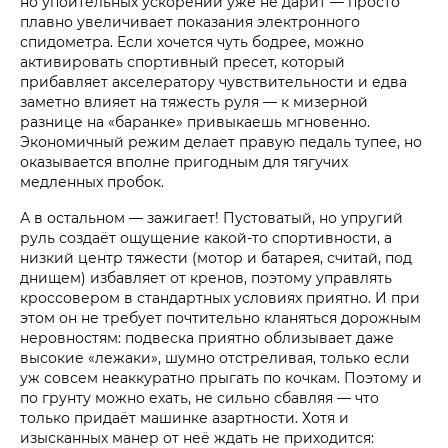
но упоительных ускорений уже не дарит — просто
плавно увеличивает показания электронного
спидометра. Если хочется чуть бодрее, можно
активировать спортивный пресет, который
прибавляет акселератору чувствительности и едва
заметно влияет на тяжесть руля — к мизерной
разнице на «баранке» привыкаешь мгновенно.
Экономичный режим делает правую педаль тупее, но
оказывается вполне пригодным для тягучих
медленных пробок.
А в остальном — зажигает! Пустоватый, но упругий
руль создаёт ощущение какой-то спортивности, а
низкий центр тяжести (мотор и батарея, считай, под
днищем) избавляет от кренов, поэтому управлять
кроссовером в стандартных условиях приятно. И при
этом он не требует почтительно кланяться дорожным
неровностям: подвеска приятно облизывает даже
высокие «лежаки», шумно отстреливая, только если
уж совсем неаккуратно прыгать по кочкам. Поэтому и
по грунту можно ехать, не сильно сбавляя — что
только придаёт машинке азартности. Хотя и
изысканных манер от неё ждать не приходится: