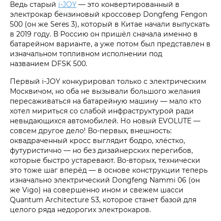
Ведь старый
i‑JOY
— это конвертированный в
электрокар бензиновый кроссовер Dongfeng Fengon
500 (он же Seres 3), который в Китае начали выпускать
в 2019 году. В Россию он пришёл сначала именно в
батарейном варианте, а уже потом был представлен в
изначальном топливном исполнении под
названием DFSK 500.
Первый i‑JOY конкурировал только с электрическим
Москвичом, но оба не вызывали большого желания
пересаживаться на батарейную машину — мало кто
хотел мириться со слабой инфраструктурой ради
невыдающихся автомобилей. Но новый EVOLUTE —
совсем другое дело! Во-первых, внешность:
оквадраченный кросс выглядит бодро, хлёстко,
футуристично — но без дизайнерских перегибов,
которые быстро устаревают. Во-вторых, технически
это тоже шаг вперёд — в основе конструкции теперь
изначально электрический Dongfeng Nammi 06 (он
же Vigo) на совершенно ином и свежем шасси
Quantum Architecture S3, которое станет базой для
целого ряда недорогих электрокаров.