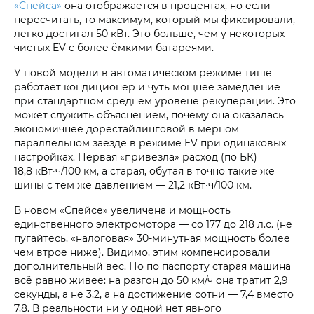
«Спейса»
она отображается в процентах, но если
пересчитать, то максимум, который мы фиксировали,
легко достигал 50 кВт. Это больше, чем у некоторых
чистых EV с более ёмкими батареями.
У новой модели в автоматическом режиме тише
работает кондиционер и чуть мощнее замедление
при стандартном среднем уровене рекуперации. Это
может служить объяснением, почему она оказалась
экономичнее дорестайлинговой в мерном
параллельном заезде в режиме EV при одинаковых
настройках. Первая «привезла» расход (по БК)
18,8 кВт·ч/100 км, а старая, обутая в точно такие же
шины с тем же давлением — 21,2 кВт·ч/100 км.
В новом «Спейсе» увеличена и мощность
единственного электромотора — со 177 до 218 л.с. (не
пугайтесь, «налоговая» 30-минутная мощность более
чем втрое ниже). Видимо, этим компенсировали
дополнительный вес. Но по паспорту старая машина
всё равно живее: на разгон до 50 км/ч она тратит 2,9
секунды, а не 3,2, а на достижение сотни — 7,4 вместо
7,8. В реальности ни у одной нет явного