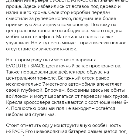
Дизайн интерьера EVOLUTE i‑SPACE стал значительно
проще. Здесь избавились от вставок под дерево и
излишнего хрома. Селектор коробки передач
сместили за рулевое колесо, получившее более
привычную 3-спицевую компоновку. Поэтому на
центральном тоннеле освободилось место под два
мобильных телефона. Материалы салона также
улучшили. Но и тут есть минус – практически полное
отсутствие физических кнопок.
На втором ряду пятиместного варианта
EVOLUTE i‑SPACE достаточный запас пространства.
Также порадовали два дефлектора обдува на
центральном тоннеле. Багажный отсек ранее
исключительно 7-местного автомобиля впечатляет
своей глубиной. Впрочем, боковины здесь не обиты
войлоком и могут царапаться от перевозимых грузов.
Кресла кроссовера складываются с соотношением 6-
4. Полностью ровный пол не выходит – остаётся
небольшая ступенька.
Стоит отметить одну конструктивную особенность
i‑SPACE. Его низковольтная батарея размещается под