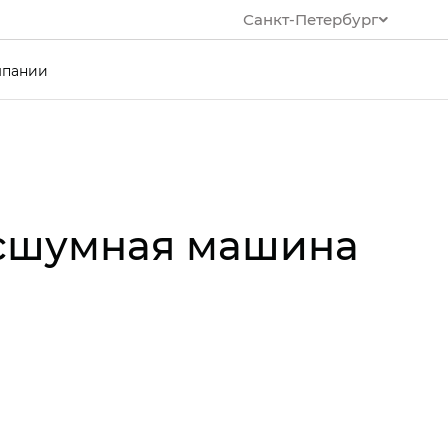
Санкт-Петербург
мпании
есшумная машина