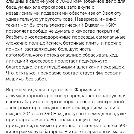
слышны в салоне уже с 70–80 км/ч (обычное дело для
бесшумных электрокаров), зато вкупе с
независимыми подвесками обеспечивают Эволюту
удивительную упругость хода. Наверное, именно
таким мог бы стать электрический Duster — i‑SKY
позволяет вообще не думать о качестве покрытия!
Разбитые железнодорожные переезды, самопальные
«лежачие полицейские», бетонные плиты и прочие
помехи, заставляющие большую часть
автомобильного потока опасливо сбрасывать ход,
липецкий кроссовер пролетает подчёркнуто
благородно, с приглушёнными шлепками покрышек.
Что, опять же, прекрасно соответствует философии
машины без забот.
Впрочем, идеально тут не всё. Формально
аккумуляторный кроссовер предлагает неплохую для
своих габаритов энерговооружённость: синхронный
электромотор с жидкостным охлаждением на пике
выдаёт 204 л.с. и 340 Н·м, доступных немедленно, уже
при старте с места. Вот только тащить ему
приходится, помимо привычного «железа», ещё и 490-
килограммовую батарею. В итоге снаряжённая масса