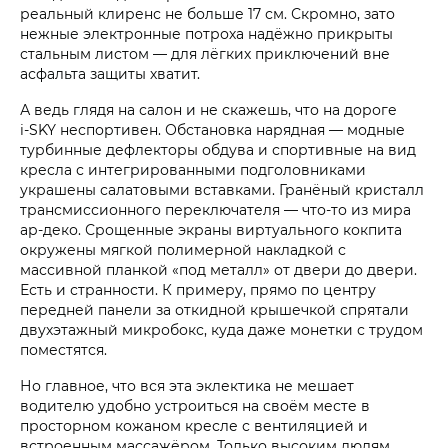
реальный клиренс не больше 17 см. Скромно, зато
нежные электронные потроха надёжно прикрыты
стальным листом — для лёгких приключений вне
асфальта защиты хватит.
А ведь глядя на салон и не скажешь, что на дороге
i‑SKY неспортивен. Обстановка нарядная — модные
турбинные дефлекторы обдува и спортивные на вид
кресла с интегрированными подголовниками
украшены салатовыми вставками. Гранёный кристалл
трансмиссионного переключателя — что-то из мира
ар-деко. Срощенные экраны виртуального кокпита
окружены мягкой полимерной накладкой с
массивной планкой «под металл» от двери до двери.
Есть и странности. К примеру, прямо по центру
передней панели за откидной крышечкой спрятали
двухэтажный микробокс, куда даже монетки с трудом
поместятся.
Но главное, что вся эта эклектика не мешает
водителю удобно устроиться на своём месте в
просторном кожаном кресле с вентиляцией и
встроенным массажёром. Только высоким людям