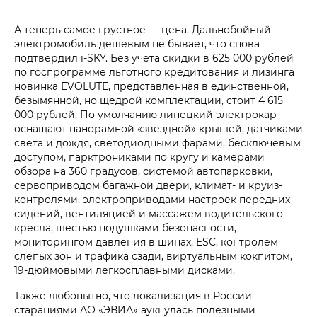
А теперь самое грустное — цена. Дальнобойный
электромобиль дешёвым не бывает, что снова
подтвердил i‑SKY. Без учёта скидки в 625 000 рублей
по госпрограмме льготного кредитования и лизинга
новинка EVOLUTE, представленная в единственной,
безымянной, но щедрой комплектации, стоит 4 615
000 рублей. По умолчанию липецкий электрокар
оснащают панорамной «звёздной» крышей, датчиками
света и дождя, светодиодными фарами, бесключевым
доступом, парктрониками по кругу и камерами
обзора на 360 градусов, системой автопарковки,
сервоприводом багажной двери, климат- и круиз-
контролями, электроприводами настроек передних
сидений, вентиляцией и массажем водительского
кресла, шестью подушками безопасности,
мониторингом давления в шинах, ESC, контролем
слепых зон и трафика сзади, виртуальным кокпитом,
19-дюймовыми легкосплавными дисками.
Также любопытно, что локализация в России
стараниями АО «ЭВИА» аукнулась полезными