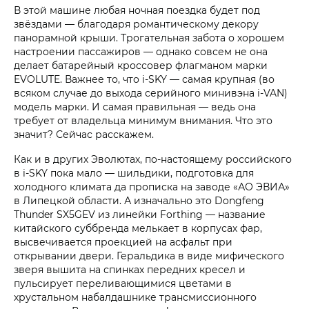
В этой машине любая ночная поездка будет под
звёздами — благодаря романтическому декору
панорамной крыши. Трогательная забота о хорошем
настроении пассажиров — однако совсем не она
делает батарейный кроссовер флагманом марки
EVOLUTE. Важнее то, что i‑SKY — самая крупная (во
всяком случае до выхода серийного минивэна i‑VAN)
модель марки. И самая правильная — ведь она
требует от владельца минимум внимания. Что это
значит? Сейчас расскажем.
Как и в других Эволютах, по-настоящему российского
в i‑SKY пока мало — шильдики, подготовка для
холодного климата да прописка на заводе «АО ЭВИА»
в Липецкой области. А изначально это Dongfeng
Thunder SX5GEV из линейки Forthing — название
китайского суббренда мелькает в корпусах фар,
высвечивается проекцией на асфальт при
открывании двери. Геральдика в виде мифического
зверя вышита на спинках передних кресел и
пульсирует переливающимися цветами в
хрустальном набалдашнике трансмиссионного