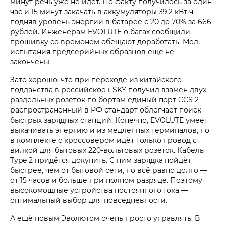
минут речь уже не идёт. По факту получилось за один
час и 15 минут закачать в аккумуляторы 39,2 кВт·ч,
подняв уровень энергии в батарее с 20 до 70% за 666
рублей. Инженерам EVOLUTE о багах сообщили,
прошивку со временем обещают доработать. Мол,
испытания предсерийных образцов ещё не
закончены.
Зато хорошо, что при переходе из китайского
подданства в российское i‑SKY получил взамен двух
раздельных розеток по бортам единый порт CCS 2 —
распространённый в РФ стандарт облегчает поиск
быстрых зарядных станций. Конечно, EVOLUTE умеет
выкачивать энергию и из медленных терминалов, но
в комплекте с кроссовером идёт только провод с
вилкой для бытовых 220-вольтовых розеток. Кабель
Type 2 придётся докупить. С ним зарядка пойдёт
быстрее, чем от бытовой сети, но всё равно долго —
от 15 часов и больше при полном разряде. Поэтому
высокомощные устройства постоянного тока —
оптимальный выбор для повседневности.
А ещё новым Эволютом очень просто управлять. В