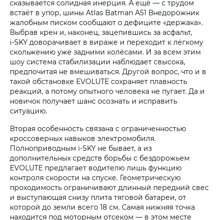
сказывается солидная инерция. А ещё — с трудом
встаёт в упор, шины Atlas Batman A51 Внедорожник
жалобным писком сообщают о дефиците «держака».
Выбрав крен и, наконец, зацепившись за асфальт,
i‑SKY доворачивает в вираже и переходит к лёгкому
скольжению уже задними колёсами. И за всем этим
шоу система стабилизации наблюдает свысока,
предпочитая не вмешиваться. Другой вопрос, что и в
такой обстановке EVOLUTE сохраняет плавность
реакций, а потому опытного человека не пугает. Да и
новичок получает шанс осознать и исправить
ситуацию.
Вторая особенность связана с ограниченностью
кроссоверных навыков электромобиля.
Полноприводным i‑SKY не бывает, а из
дополнительных средств борьбы с бездорожьем
EVOLUTE предлагает водителю лишь функцию
контроля скорости на спуске. Геометрическую
проходимость ограничивают длинный передний свес
и выступающая снизу плита тяговой батареи, от
которой до земли всего 18 см. Самая нижняя точка
находится под моторным отсеком — в этом месте