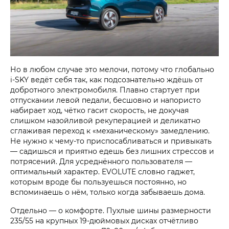
Но в любом случае это мелочи, потому что глобально
i‑SKY ведёт себя так, как подсознательно ждёшь от
добротного электромобиля. Плавно стартует при
отпускании левой педали, бесшовно и напористо
набирает ход, чётко гасит скорость, не докучая
слишком назойливой рекуперацией и деликатно
сглаживая переход к «механическому» замедлению.
Не нужно к чему-то приспосабливаться и привыкать
— садишься и приятно едешь без лишних стрессов и
потрясений. Для усреднённого пользователя —
оптимальный характер. EVOLUTE словно гаджет,
которым вроде бы пользуешься постоянно, но
вспоминаешь о нём, только когда забываешь дома.
Отдельно — о комфорте. Пухлые шины размерности
235/55 на крупных 19-дюймовых дисках отчётливо