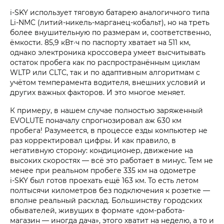
i‑SKY использует тяговую батарею аналогичного типа
Li-NMC (литий-никель-марганец-кобальт), но на треть
более внушительную по размерам и, соответственно,
ёмкости. 85,9 кВт·ч по паспорту хватает на 511 км,
однако электроника кроссовера умеет высчитывать
остаток пробега как по распространённым циклам
WLTP или CLTC, так и по адаптивным алгоритмам с
учётом темперамента водителя, внешних условий и
других важных факторов. И это многое меняет.
К примеру, в нашем случае полностью заряженный
EVOLUTE поначалу спрогнозировал аж 630 км
пробега! Разумеется, в процессе езды компьютер не
раз корректировал цифры. И как правило, в
негативную сторону: кондиционер, движение на
высоких скоростях — всё это работает в минус. Тем не
менее при реальном пробеге 335 км на одометре
i‑SKY был готов проехать ещё 163 км. То есть летом
полтысячи километров без подключения к розетке —
вполне реальный расклад. Большинству городских
обывателей, живущих в формате «дом-работа-
магазин — иногда дача», этого хватит на неделю, а то и