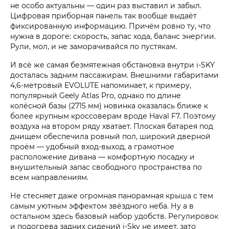
не особо актуальны — один раз выставил и забыл.
Цифровая приборная панель так вообще выдаёт
фиксированную информацию. Причём ровно ту, что
нужна в дороге: скорость, запас хода, баланс энергии.
Рули, мол, и не заморачивайся по пустякам.
И всё же самая безмятежная обстановка внутри i‑SKY
досталась задним пассажирам. Внешними габаритами
4,6-метровый EVOLUTE напоминает, к примеру,
популярный Geely Atlas Pro, однако по длине
колёсной базы (2715 мм) новинка оказалась ближе к
более крупным кроссоверам вроде Haval F7. Поэтому
воздуха на втором ряду хватает. Плоская батарея под
днищем обеспечила ровный пол, широкий дверной
проём — удобный вход-выход, а грамотное
расположение дивана — комфортную посадку и
внушительный запас свободного пространства по
всем направлениям.
Не стесняет даже огромная панорамная крыша с тем
самым уютным эффектом звёздного неба. Ну а в
остальном здесь базовый набор удобств. Регулировок
и подогрева задних сидений i-Sky не имеет, зато