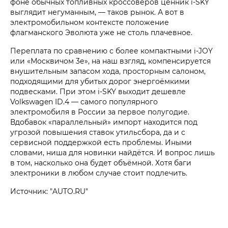
фоне обычных топливных кроссоверов ценник i‑SKY
выглядит негуманным, — таков рынок. А вот в
электромобильном контексте положение
флагманского Эволюта уже не столь плачевное.
Переплата по сравнению с более компактными i‑JOY
или «Москвичом 3е», на наш взгляд, компенсируется
внушительным запасом хода, просторным салоном,
подходящими для убитых дорог энергоёмкими
подвесками. При этом i‑SKY выходит дешевле
Volkswagen ID.4 — самого популярного
электромобиля в России за первое полугодие.
Вдобавок «параллельный» импорт находится под
угрозой повышения ставок утильсбора, да и с
сервисной поддержкой есть проблемы. Иными
словами, ниша для новинки найдётся. И вопрос лишь
в том, насколько она будет объёмной. Хотя баги
электроники в любом случае стоит подлечить.
Источник: "AUTO.RU"