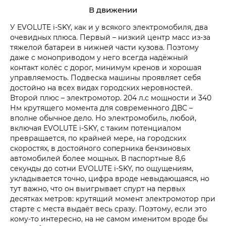
В движении
У EVOLUTE i‑SKY, как и у всякого электромобиля, два
очевидных плюса. Первый – низкий центр масс из-за
тяжелой батареи в нижней части кузова. Поэтому
даже с моноприводом у него всегда надёжный
контакт колёс с дорог, минимум кренов и хорошая
управляемость. Подвеска машины проявляет себя
достойно на всех видах городских неровностей.
Второй плюс – электромотор. 204 л.с мощности и 340
Нм крутящего момента для современного ДВС –
вполне обычное дело. Но электромобиль, любой,
включая EVOLUTE i‑SKY, с таким потенциалом
превращается, по крайней мере, на городских
скоростях, в достойного соперника бензиновых
автомобилей более мощных. В паспортные 8,6
секунды до сотни EVOLUTE i‑SKY, по ощущениям,
укладывается точно, цифра вроде невыдающаяся, но
тут важно, что он выигрывает спурт на первых
десятках метров: крутящий момент электромотор при
старте с места выдаёт весь сразу. Поэтому, если это
кому-то интересно, на не самом именитом вроде бы