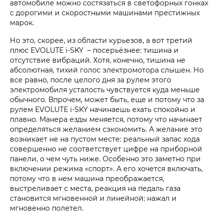
автомобиле можно состязаться в светофорных гонках
с дорогими и скоростными машинами престижных
марок.
Но это, скорее, из области курьезов, а вот третий
плюс EVOLUTE i‑SKY – посерьёзнее: тишина и
отсутствие вибраций. Хотя, конечно, тишина не
абсолютная, тихий голос электромотора слышен. Но
все равно, после целого дня за рулем этого
электромобиля усталость чувствуется куда меньше
обычного. Впрочем, может быть, еще и потому что за
рулем EVOLUTE i‑SKY начинаешь ехать спокойно и
плавно. Манера езды меняется, потому что начинает
определяться желанием сэкономить. А желание это
возникает не на пустом месте: реальный запас хода
совершенно не соответствует цифре на приборной
панели, о чем чуть ниже. Особенно это заметно при
включении режима «спорт». А его хочется включать,
потому что в нем машина преображается,
выстреливает с места, реакция на педаль газа
становится мгновенной и линейной: нажал и
мгновенно полетел.