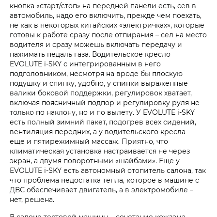
кнопка «старт/стоп» на передней панели есть, сев в
автомобиль, надо его включить, прежде чем поехать,
не как в некоторых китайских «электричках», которые
готовы к работе сразу после отпирания – сел на место
водителя и сразу можешь включать передачу и
нажимать педаль газа. Водительское кресло
EVOLUTE i‑SKY с интегрированным в него
подголовником, несмотря на вроде бы плоскую
подушку и спинку, удобно, у спинки выраженные
валики боковой поддержки, регулировок хватает,
включая поясничный подпор и регулировку руля не
только по наклону, но и по вылету. У EVOLUTE i‑SKY
есть полный зимний пакет, подогрев всех сидений,
вентиляция передних, а у водительского кресла –
еще и пятирежимный массаж. Приятно, что
климатическая установка настраивается не через
экран, а двумя поворотными «шайбами». Еще у
EVOLUTE i‑SKY есть автономный отопитель салона, так
что проблема недостатка тепла, которое в машине с
ДВС обеспечивает двигатель, а в электромобиле –
нет, решена.
В салоне тестовой машины – сочетание кожзама