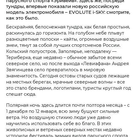
парусного спорта «Эривейв». Здесь же, посреди
тундры, впервые показали новую российскую
модель электромобиля – EVOLUTE i‑SKY: смотрите,
как это было.
Бескрайняя, белоснежная тундра, как белая простыня,
раскинулась до горизонта. На голубом небе плывут
разноцветные полоски – кайты, огромные воздушные
змеи, тянут за собой лучших спортсменов России.
Кольский полуостров, Заполярье, неподалеку —
Териберка, еще недавно – обычное забытое всеми
северное село, но после выхода «Левиафана» Андрея
Звягинцева село превратилось в мировую
знаменитость. Сегодня остовы старых судов лежащие
на местных берегах, мрачные северные волны – все
это стало брендами, логотипами, туристы круглый год
спешат сюда.
Полярная ночь здесь длится почти полтора месяца – с
1 декабря по 12 января, всю зиму бушуют сильные
ветра. Но воздушную стихию люди уже давно
научились использовать себе во благо. В этих
живописных и ветреных северных местах недавно
устроили фестиваль зимних видов парусного спорта