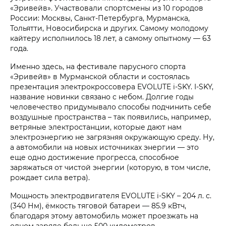
«Эривейв». Участвовали спортсмены из 10 городов
России: Москвы, Санкт-Петербурга, Мурманска,
Тольятти, Новосибирска и других. Самому молодому
кайтеру исполнилось 18 лет, а самому опытному — 63
года.
Именно здесь, на фестивале парусного спорта
«Эривейв» в Мурманской области и состоялась
презентация электрокроссовера EVOLUTE i‑SKY. I-SKY,
название новинки связано с небом. Долгие годы
человечество придумывало способы подчинить себе
воздушные пространства – так появились, например,
ветряные электростанции, которые дают нам
электроэнергию не загрязняя окружающую среду. Ну,
а автомобили на новых источниках энергии — это
еще одно достижение прогресса, способное
заряжаться от чистой энергии (которую, в том числе,
рождает сила ветра).
Мощность электродвигателя EVOLUTE i‑SKY – 204 л. с.
(340 Нм), ёмкость тяговой батареи — 85.9 кВтч,
благодаря этому автомобиль может проезжать на
одном заряде больше 500 километров.