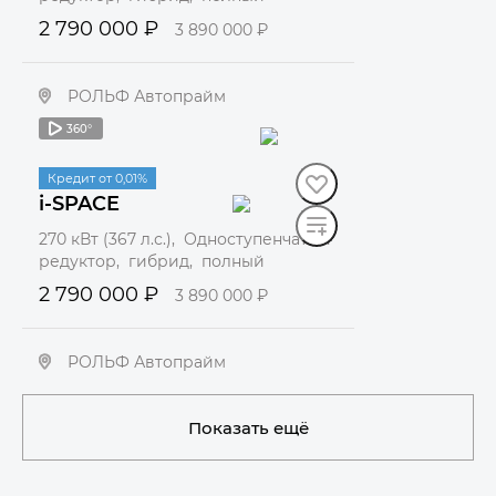
2 790 000 ₽
3 890 000 ₽
РОЛЬФ Автопрайм
360°
Забронировать
В наличии
Кредит от 0,01%
i-SPACE
270 кВт (367 л.с.), Одноступенчатый
редуктор, гибрид, полный
2 790 000 ₽
3 890 000 ₽
РОЛЬФ Автопрайм
Забронировать
Показать ещё