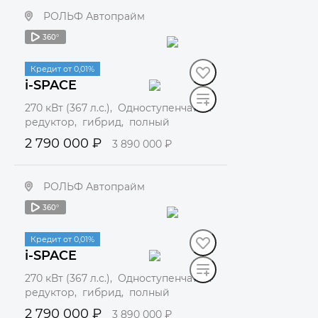
РОЛЬФ Автопрайм
360°
Забронировать
В наличии
Кредит от 0,01%
i-SPACE
270 кВт (367 л.с.), Одноступенчатый
редуктор, гибрид, полный
2 790 000 ₽
3 890 000 ₽
РОЛЬФ Автопрайм
360°
Забронировать
В наличии
Кредит от 0,01%
i-SPACE
270 кВт (367 л.с.), Одноступенчатый
редуктор, гибрид, полный
2 790 000 ₽
3 890 000 ₽