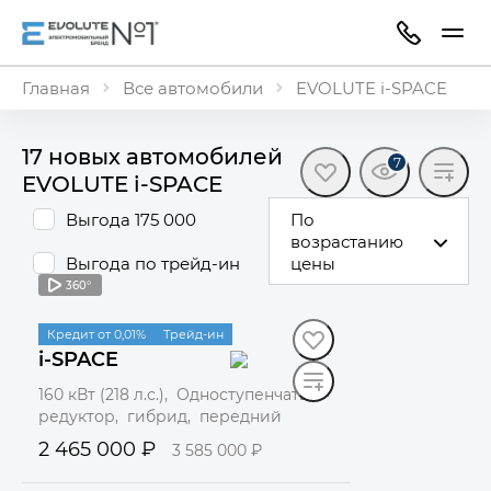
Главная
Все автомобили
EVOLUTE i-SPACE
17 новых автомобилей
7
EVOLUTE i⁠-⁠SPACE
Выгода 175 000
По
возрастанию
Выгода по трейд-ин
цены
360°
В наличии
Кредит от 0,01%
Трейд-ин
i-SPACE
160 кВт (218 л.с.), Одноступенчатый
редуктор, гибрид, передний
2 465 000 ₽
3 585 000 ₽