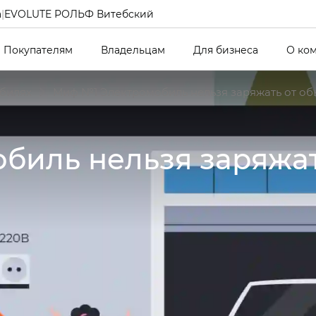
а
|
EVOLUTE РОЛЬФ Витебский
Покупателям
Владельцам
Для бизнеса
О ко
билях
Миф №1 Электромобиль нельзя заряжать от об
обиль нельзя заряжа