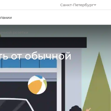
Санкт-Петербург
мпании
ычной розетки
ть от обычной