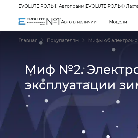
EVOLUTE РОЛЬФ Автопрайм
|
EVOLUTE РОЛЬФ Лахт
Авто в наличии
Модели
Главная
Покупателям
Мифы об электромо
Миф №2. Электро
эксплуатации зи