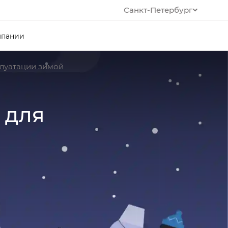
Санкт-Петербург
мпании
плуатации зимой
 для