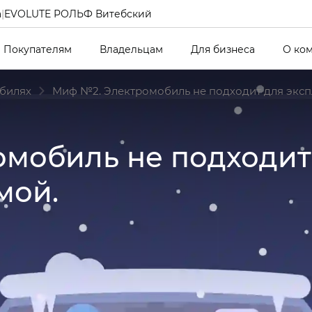
а
|
EVOLUTE РОЛЬФ Витебский
Покупателям
Владельцам
Для бизнеса
О ко
билях
Миф №2. Электромобиль не подходит для экс
мобиль не подходит
мой.