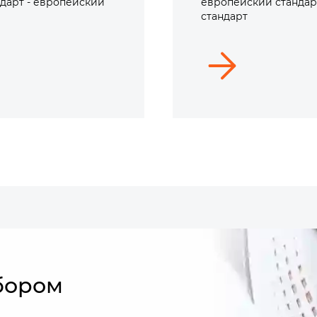
дарт - европейский
европейский стандар
стандарт
бором