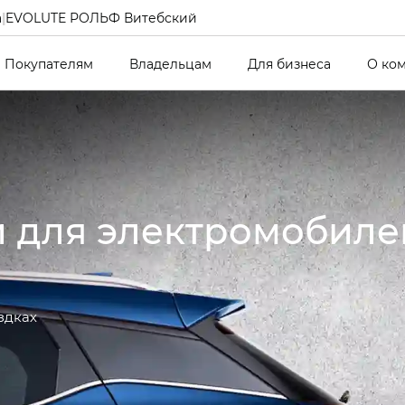
а
|
EVOLUTE РОЛЬФ Витебский
Покупателям
Владельцам
Для бизнеса
О ко
и для электромобил
здках