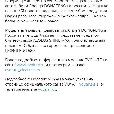
В период с января по сентябрь 2023 года легковые
автомобили бренда DONGFENG на российском рынке
нашли 431 нового владельца, а в сентябре продукция
марки разошлась тиражом в 84 экземпляра — на 12%
больше, чем месяцем ранее.
Модельный ряд легковых автомобилей DONGFENG в
России на текущий момент представлен седаном
бизнес-класса AEOLUS SHINE MAX, полноприводным
пикапом DF6, а также городским кроссовером
DONGFENG 580.
Более подробная информация о моделях EVOLUTE на
сайте
www.evolute.ru
и в телеграм-канале
evolute_electrocars
.
Подробнее о моделях VOYAH можно узнать на
странице официального сайта VOYAH
voyah.su
и в
телеграм-канале
voyah_rus
.