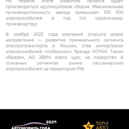
На первом этапе развития проекта будет
производиться крупноузловая сборка. Максимальная
производительность завода превышает 100 000
электромобилей в год (по окрасочному
производству).
В ноябре 2022 года компания открыла новое
направление — развитие премиального сегмента
электротранспорта в России, став импортером
электромобилей глобального бренда VOYAH. Таким
образом, АО ЭВИА взяло курс на лидерство в
основных сегментах рынка пассажирских
электромобилей на территории РФ.