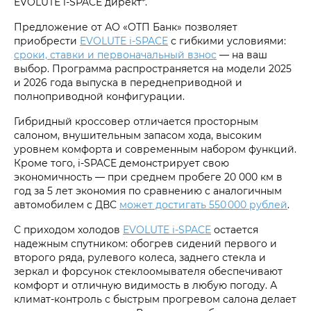
EVOLUTE i‑SPACE директ*.
Предложение от АО «ОТП Банк» позволяет
приобрести
EVOLUTE i‑SPACE
с гибкими условиями:
сроки, ставки и первоначальный взнос
— на ваш
выбор. Программа распространяется на модели 2025
и 2026 года выпуска в переднеприводной и
полноприводной конфигурации.
Гибридный кроссовер отличается просторным
салоном, внушительным запасом хода, высоким
уровнем комфорта и современным набором функций.
Кроме того, i‑SPACE демонстрирует свою
экономичность — при среднем пробеге 20 000 км в
год за 5 лет экономия по сравнению с аналогичным
автомобилем с ДВС
может достигать 550 000 рублей
.
С приходом холодов
EVOLUTE i‑SPACE
остается
надежным спутником: обогрев сидений первого и
второго ряда, рулевого колеса, заднего стекла и
зеркал и форсунок стеклоомывателя обеспечивают
комфорт и отличную видимость в любую погоду. А
климат-контроль с быстрым прогревом салона делает