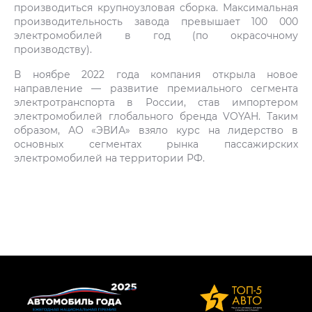
производиться крупноузловая сборка. Максимальная
производительность завода превышает 100 000
электромобилей в год (по окрасочному
производству).
В ноябре 2022 года компания открыла новое
направление — развитие премиального сегмента
электротранспорта в России, став импортером
электромобилей глобального бренда VOYAH. Таким
образом, АО «ЭВИА» взяло курс на лидерство в
основных сегментах рынка пассажирских
электромобилей на территории РФ.