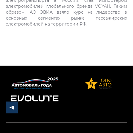
электротранспорта в России, став импортером
электромобилей глобального бренда VOYAH. Таким
образом, АО ЭВИА взяло курс на лидерство в
основных сегментах рынка пассажирских
электромобилей на территории РФ.