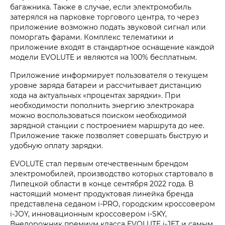
багажника. Также в случае, если электромобиль
затерялся на парковке торгового центра, то через
приложение возможно подать звуковой сигнал или
поморгать фарами. Комплекс телематики и
приложение входят в стандартное оснащение каждой
модели EVOLUTE и являются на 100% бесплатным.
Приложение информирует пользователя о текущем
уровне заряда батареи и рассчитывает дистанцию
хода на актуальных «процентах зарядки». При
необходимости пополнить энергию электрокара
можно воспользоваться поиском необходимой
зарядной станции с построением маршрута до нее.
Приложение также позволяет совершать быструю и
удобную оплату зарядки.
EVOLUTE стал первым отечественным брендом
электромобилей, производство которых стартовало в
Липецкой области в конце сентября 2022 года. В
настоящий момент продуктовая линейка бренда
представлена седаном i‑PRO, городским кроссовером
i‑JOY, инновационным кроссовером i‑SKY,
Внедорожник премиум класса EVOLUTE i‑JET и самым