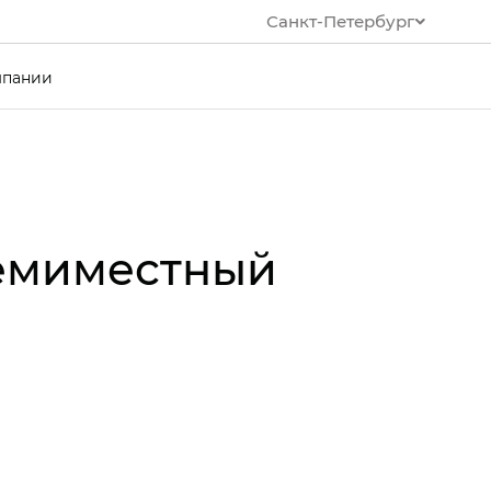
Санкт-Петербург
мпании
семиместный