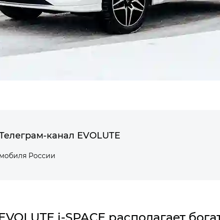
Телеграм-канал EVOLUTE
омобиля России
EVOLUTE i‑SPACE располагает бог