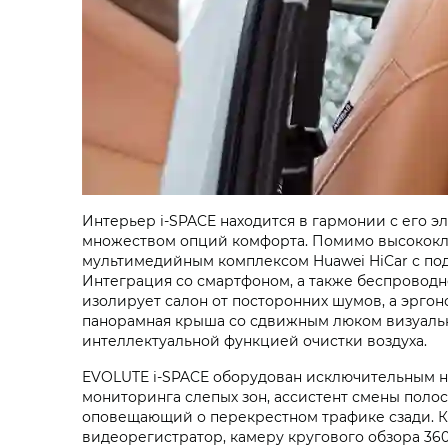
Интерьер i‑SPACE находится в гармонии с его
множеством опций комфорта. Помимо высококла
мультимедийным комплексом Huawei HiCar с по
Интеграция со смартфоном, а также беспроводн
изолирует салон от посторонних шумов, а эрго
панорамная крыша со сдвижным люком визуально
интеллектуальной функцией очистки воздуха.
EVOLUTE i‑SPACE оборудован исключительным на
мониторинга слепых зон, ассистент смены пол
оповещающий о перекрестном трафике сзади. Кр
видеорегистратор, камеру кругового обзора 360