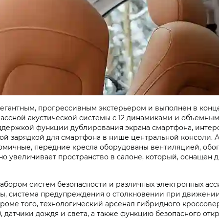
 элегантным, прогрессивным экстерьером и выполнен в ко
ссной акустической системы с 12 динамиками и объемным 
ддержкой функции дублирования экрана смартфона, инте
ой зарядкой для смартфона в нише центральной консоли.
номичные, передние кресла оборудованы вентиляцией, об
 увеличивает пространство в салоне, который, оснащен 
бором систем безопасности и различных электронных асси
осы, система предупреждения о столкновении при движен
оме того, технологический арсенал гибридного кроссове
, датчики дождя и света, а также функцию безопасного отк