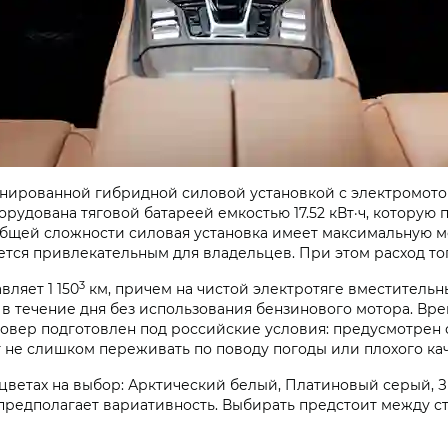
нированной гибридной силовой установкой с электромотор
орудована тяговой батареей емкостью 17.52 кВт·ч, котору
В общей сложности силовая установка имеет максимальную м
ется привлекательным для владельцев. При этом расход топ
3
вляет 1 150
км, причем на чистой электротяге вместитель
 в течение дня без использования бензинового мотора. Вре
совер подготовлен под российские условия: предусмотрен 
т не слишком переживать по поводу погоды или плохого ка
 цветах на выбор: Арктический белый, Платиновый серый, 
редполагает вариативность. Выбирать предстоит между с