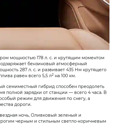
ом мощностью 178 л. с. и крутящим моментом
ю подзаряжает бензиновый атмосферный
ощность 287 л. с. и развивает 435 Нм крутящего
2
лива равен всего 5,5 л
на 100 км.
ный семиместный гибрид способен преодолеть
мя полной зарядки от станции — всего 4 часа. В
особый режим для движения по снегу, а
чества дороги.
Звездная ночь, Оливковый зеленый и
трогим черным и стильным светло-коричневым