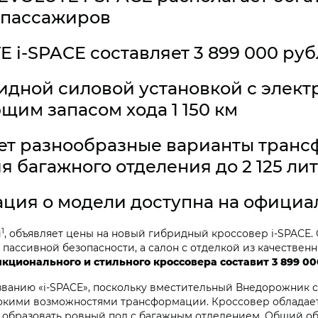
 пассажиров
 i‑SPACE составляет 3 899 000 ру
идной силовой установкой с элек
ющим запасом хода 1 150 км
ет разнообразные варианты транс
 багажного отделения до 2 125 лит
ция о модели доступна на официа
1
и
, объявляет цены на новый гибридный кроссовер i‑SPACE
пассивной безопасности, а салон с отделкой из качестве
кционального и стильного кроссовера составит 3 899 00
званию «i‑SPACE», поскольку вместительный Внедорожник с
рокими возможностями трансформации. Кроссовер обладае
т образовать ровный пол с багажным отделением. Общий о