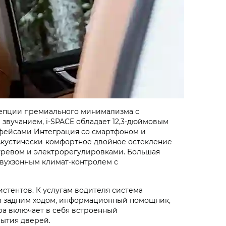
нцепции премиального минимализма с
звучанием, i‑SPACE обладает 12,3-дюймовым
рфейсами Интеграция со смартфоном и
 Акустически-комфортное двойное остекление
огревом и электрорегулировками. Большая
двухзонным климат-контролем с
стентов. К услугам водителя система
ии задним ходом, информационный помощник,
ра включает в себя встроенный
рытия дверей.