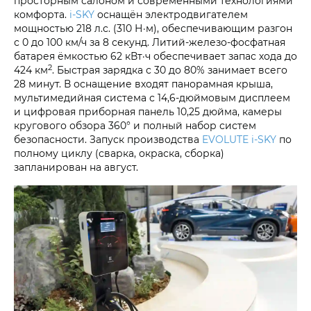
просторным салоном и современными технологиями
комфорта.
i‑SKY
оснащён электродвигателем
мощностью 218 л.с. (310 Н·м), обеспечивающим разгон
с 0 до 100 км/ч за 8 секунд. Литий-железо-фосфатная
батарея ёмкостью 62 кВт·ч обеспечивает запас хода до
2
424 км
. Быстрая зарядка с 30 до 80% занимает всего
28 минут. В оснащение входят панорамная крыша,
мультимедийная система с 14,6-дюймовым дисплеем
и цифровая приборная панель 10,25 дюйма, камеры
кругового обзора 360° и полный набор систем
безопасности. Запуск производства
EVOLUTE i‑SKY
по
полному циклу (сварка, окраска, сборка)
запланирован на август.