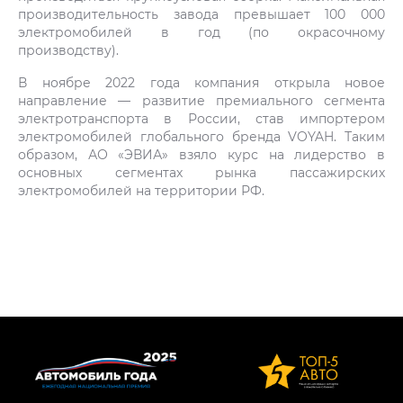
производительность завода превышает 100 000
электромобилей в год (по окрасочному
производству).
В ноябре 2022 года компания открыла новое
направление — развитие премиального сегмента
электротранспорта в России, став импортером
электромобилей глобального бренда VOYAH. Таким
образом, АО «ЭВИА» взяло курс на лидерство в
основных сегментах рынка пассажирских
электромобилей на территории РФ.