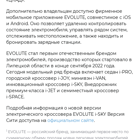
Дополнительно владельцам доступно фирменное
мобильное приложение EVOLUTE, совместимое с iOS
и Android. Оно позволяет удаленно контролировать
состояние электромобиля, управлять рядом систем,
отслеживать местоположение, а также находить и
бронировать зарядные станции.
EVOLUTE стал первым отечественным брендом
электромобилей, производство которых стартовало в
Липецкой области в конце сентября 2022 года.
Сегодня модельный ряд бренда включает седан i‑PRO,
городской кроссовер i‑JOY, минивэн i‑VAN,
инновационный кроссовер i‑SKY, Внедорожник
премиум-класса i‑JET и семиместный кроссовер
i‑SPACE.
Подробная информация о новой версии
электрического кроссовера EVOLUTE i‑SKY Версия
Сити доступна на
официальном сайте
.
1
EVOLUTE — российский бренд, занимающий первое место по
суммарному объему продаж новых легковых электромобилей,