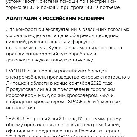
устойчивости, система помощи при экстренном
торможении и помощи при трогании на подъёме.
АДАПТАЦИЯ К РОССИЙСКИМ УСЛОВИЯМ
Для комфортной эксплуатации в различных погодных
условиях модель оснащена обогревом передних
сидений, рулевого колеса и форсунок
стеклоомывателя. Кузовные элементы кроссовера
прошли антикоррозийную обработку и
дополнительную катодную оцинковку.
EVOLUTE стал первым российским брендом
электромобилей, производство которых стартовало в
Липецкой области в конце сентября 2022 года.
Продуктовая линейка представлена городским
кроссовером i‑JOY, ярким кроссовером i‑SKY и
гибридным кроссовером i‑SPACE в 5- и 7-местном
исполнениях.
1
EVOLUTE – российский бренд №1 по суммарному
объему продаж новых легковых электромобилей,
официально представленных в России, за период
2022-2025 г. по данным ООО «Автостат» в категории