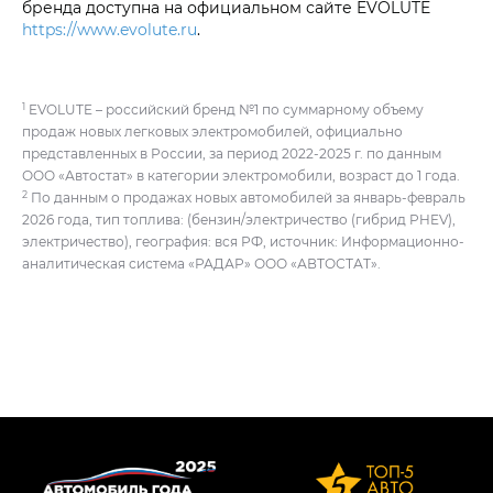
бренда доступна на официальном сайте EVOLUTE
https://www.evolute.ru
.
1
EVOLUTE – российский бренд №1 по суммарному объему
продаж новых легковых электромобилей, официально
представленных в России, за период 2022-2025 г. по данным
ООО «Автостат» в категории электромобили, возраст до 1 года.
2
По данным о продажах новых автомобилей за январь-февраль
2026 года, тип топлива: (бензин/электричество (гибрид PHEV),
электричество), география: вся РФ, источник: Информационно-
аналитическая система «РАДАР» ООО «АВТОСТАТ».