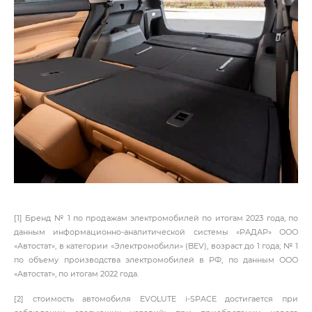
[1] Бренд № 1 по продажам электромобилей по итогам 2023 года, по
данным информационно-аналитической системы «РАДАР» ООО
«Автостат», в категории «Электромобили» (BEV), возраст до 1 года; № 1
по объему производства электромобилей в РФ, по данным ООО
«Автостат», по итогам 2022 года.
[2] стоимость автомобиля EVOLUTE i‑SPACE достигается при