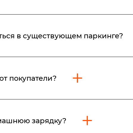
не изменился.
аться в существующем паркинге?
 объекты проектирование, строительство, капитальный рем
и будут происходить с 01 июня 2026 года.
ют покупатели?
оектируются, строятся, вводятся в эксплуатацию, подверга
правил вводится в действие с 01 июня 2026 года.
омашнюю зарядку?