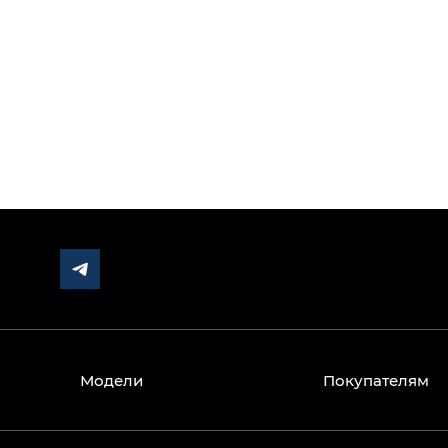
СП 551.1311500.2026 регулирует стоянки как об
нормативными документами и изменений не пр
Модели
Покупателям