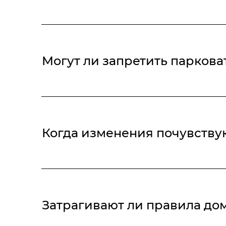
Нет. Порядок эксплуатации вашего автомобиля 
Могут ли запретить парков
Свод новых правил распространяется только на
функционального назначения которых произошли 
Когда изменения почувству
Требования актуальны для объектов, которые пр
функционального назначения с 01.06.2026. Свод 
Затрагивают ли правила д