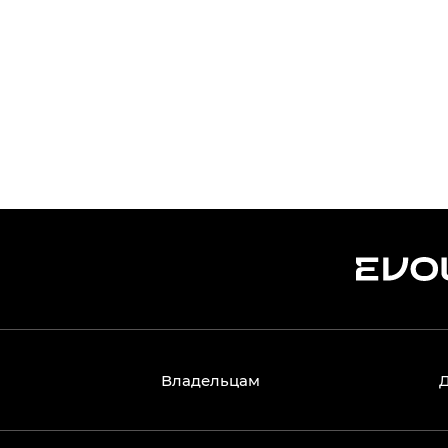
ъекты капитального строительства. Домашняя зарядка в гара
етерпела.
Владельцам