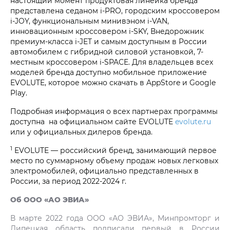
настоящий момент продуктовая линейка бренда
представлена седаном i‑PRO, городским кроссовером
i‑JOY, функциональным минивэном i‑VAN,
инновационным кроссовером i‑SKY, Внедорожник
премиум-класса i‑JET и самым доступным в России
автомобилем с гибридной силовой установкой, 7-
местным кроссовером i‑SPACE. Для владельцев всех
моделей бренда доступно мобильное приложение
EVOLUTE, которое можно скачать в AppStore и Google
Play.
Подробная информация о всех партнерах программы
доступна на официальном сайте EVOLUTE
evolute.ru
или у официальных дилеров бренда.
1
EVOLUTE — российский бренд, занимающий первое
место по суммарному объему продаж новых легковых
электромобилей, официально представленных в
России, за период 2022-2024 г.
Об ООО «АО ЭВИА»
В марте 2022 года ООО «АО ЭВИА», Минпромторг и
Липецкая область подписали первый в России