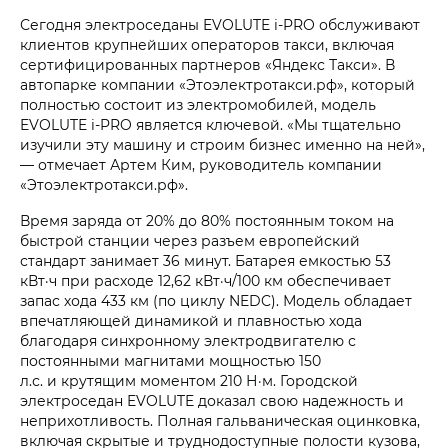
Сегодня электроседаны EVOLUTE i‑PRO обслуживают
клиентов крупнейших операторов такси, включая
сертифицированных партнеров «Яндекс Такси». В
автопарке компании «Этоэлектротакси.рф», который
полностью состоит из электромобилей, модель
EVOLUTE i‑PRO является ключевой. «Мы тщательно
изучили эту машину и строим бизнес именно на ней»,
— отмечает Артем Ким, руководитель компании
«Этоэлектротакси.рф».
Время заряда от 20% до 80% постоянным током на
быстрой станции через разъем европейский
стандарт занимает 36 минут. Батарея емкостью 53
кВт·ч при расходе 12,62 кВт·ч/100 км обеспечивает
запас хода 433 км (по циклу NEDC). Модель обладает
впечатляющей динамикой и плавностью хода
благодаря синхронному электродвигателю с
постоянными магнитами мощностью 150
л.с. и крутящим моментом 210 Н·м. Городской
электроседан EVOLUTE доказал свою надежность и
неприхотливость. Полная гальваническая оцинковка,
включая скрытые и труднодоступные полости кузова,