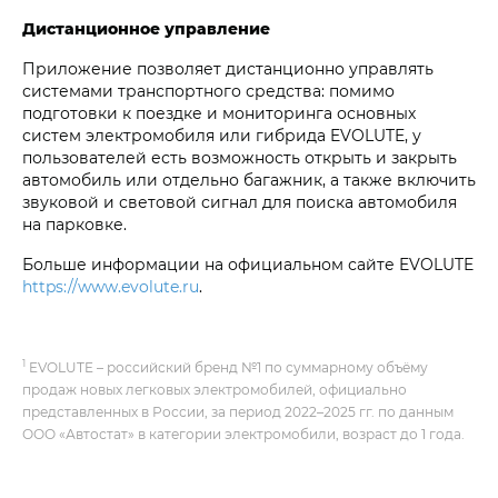
Дистанционное управление
Приложение позволяет дистанционно управлять
системами транспортного средства: помимо
подготовки к поездке и мониторинга основных
систем электромобиля или гибрида EVOLUTE, у
пользователей есть возможность открыть и закрыть
автомобиль или отдельно багажник, а также включить
звуковой и световой сигнал для поиска автомобиля
на парковке.
Больше информации на официальном сайте EVOLUTE
https://www.evolute.ru
.
1
EVOLUTE – российский бренд №1 по суммарному объёму
продаж новых легковых электромобилей, официально
представленных в России, за период 2022–2025 гг. по данным
ООО «Автостат» в категории электромобили, возраст до 1 года.